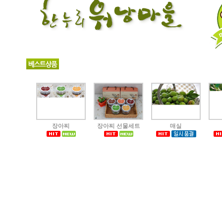
장아찌
장아찌 선물세트
매실